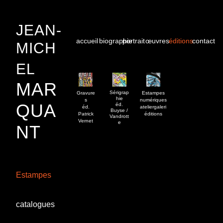
JEAN-
accueil
biographie
portrait
œuvres
éditions
contact
MICH
EL
MAR
Sérigrap
Gravure
Estampes
hie
s
numériques
QUA
éd.
éd.
ateliergaleri
Buyse /
Patrick
éditions
Vandrott
Vernet
e
NT
Estampes
catalogues