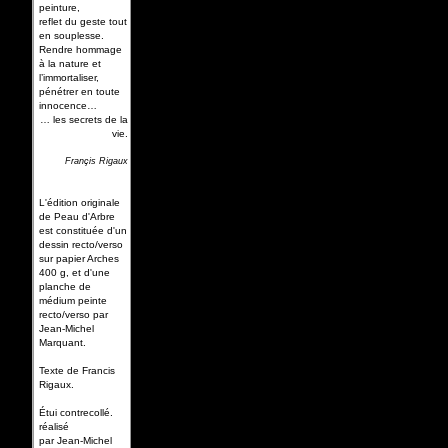
peinture,
reflet du geste tout
en souplesse.
Rendre hommage
à la nature et
l’immortaliser,
pénétrer en toute
innocence…
… les secrets de la
vie.
Françis Rigaux
L'édition originale
de Peau d'Arbre
est constituée d'un
dessin recto/verso
sur papier Arches
400 g, et d'une
planche de
médium peinte
recto/verso par
Jean-Michel
Marquant.
Texte de Francis
Rigaux.
Étui contrecollé.
réalisé
par Jean-Michel