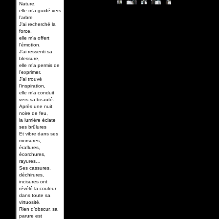
Nature,
elle m’a guidé vers
l’arbre
J’ai recherché la
force,
elle m’a offert
l’émotion.
J’ai ressenti sa
blessure,
elle m’a permis de
l’exprimer.
J’ai trouvé
l’inspiration,
elle m’a conduit
vers sa beauté.
Après une nuit
noire de feu,
la lumière éclate
ses brûlures
Et vibre dans ses
morsures,
éraflures,
écorchures,
rayures…
Ses cassures,
déchirures,
incisures ont
révélé la couleur
dans toute sa
virtuosité.
Rien d’obscur, sa
parure est