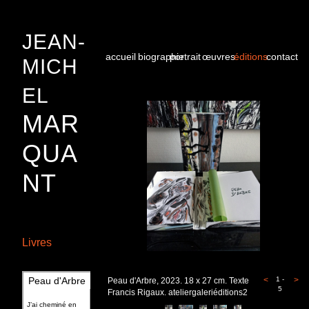
JEAN-
accueil
biographie
portrait
œuvres
éditions
contact
MICH
EL
MAR
QUA
NT
Livres
Peau d'Arbre
<
1 -
>
Peau d'Arbre, 2023. 18 x 27 cm. Texte
5
Francis Rigaux. ateliergaleriéditions2
J’ai cheminé en