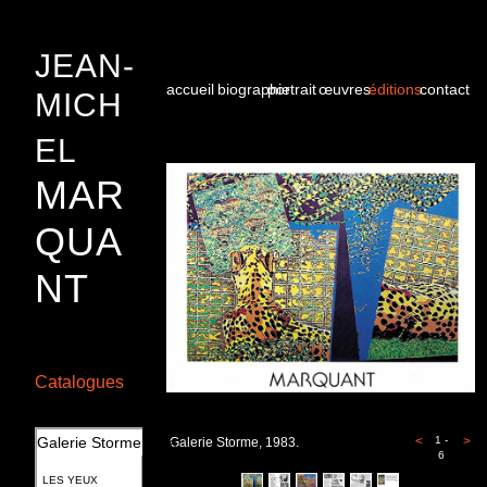
JEAN-
accueil
biographie
portrait
œuvres
éditions
contact
MICH
EL
MAR
QUA
NT
Catalogues
Galerie Storme, Lille
<
1 -
>
Galerie Storme, 1983.
6
LES YEUX