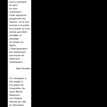
pour y participer
de plus
en plus
activement.
Cette approche
progressive de
l'œuvre, où le tout
renvoie à la partie
et la partie au tout,
rendra peut-être
sensible ce
passage
du propre au
figuré.
L'éblouissement
est maintenant
synonyme de
séduction ...
d'admiration ...
Alain Reveillon
Ce catalogue a
été réalisé à
l’occasion de
l’exposition de
Jean Michel
Marquant
à la Galerie
Storme de Lille,
en décembre