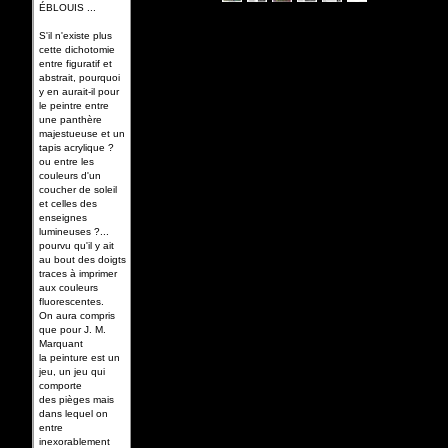
ÉBLOUIS ...
S'il n'existe plus
cette dichotomie
entre figuratif et
abstrait, pourquoi
y en aurait­-il pour
le peintre entre
une panthère
majestueuse et un
tapis acrylique ?
ou entre les
couleurs d'un
coucher de soleil
et celles des
enseignes
lumineuses ?...
pourvu qu'il y ait
au bout des doigts
traces à imprimer
aux couleurs
fluorescentes.
On aura compris
que pour J. M.
Marquant
la peinture est un
jeu, un jeu qui
comporte
des pièges mais
dans lequel on
entre
inexorablement